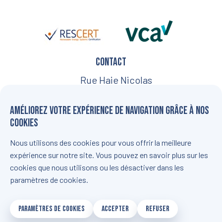
Contact
Rue Haie Nicolas
18, 5030
Améliorez votre expérience de navigation grâce à nos
Gembloux
cookies
+32 (0) 81 84 01 88
Nous utilisons des cookies pour vous offrir la meilleure
info@b-watt.be
expérience sur notre site. Vous pouvez en savoir plus sur les
CONTACTEZ-NOUS !
cookies que nous utilisons ou les désactiver dans les
paramètres de cookies.
PROTECTION DES DONNÉES
-
POLITIQUE DE COOKIES
-
CONDITIONS
PARAMÈTRES DE COOKIES
ACCEPTER
REFUSER
GÉNÉRALES DE VENTE
© - 2026 B-WATT. ALL RIGHTS RESERVED - WEBSITE CREATION BY