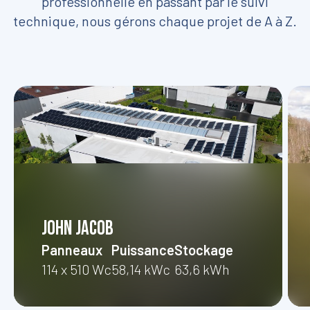
professionnelle en passant par le suivi
technique, nous gérons chaque projet de A à Z.
John Jacob
Panneaux
Puissance
Stockage
114 x 510 Wc
58,14 kWc
63,6 kWh